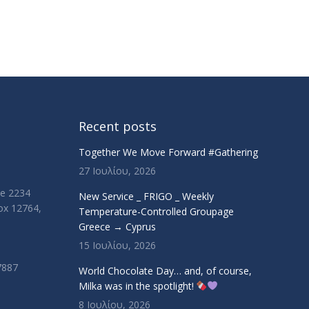
Recent posts
Together We Move Forward #Gathering
27 Ιουλίου, 2026
ue 2234
New Service _ FRIGO _ Weekly
Box 12764,
Temperature-Controlled Groupage
Greece → Cyprus
15 Ιουλίου, 2026
7887
World Chocolate Day… and, of course,
Milka was in the spotlight!
8 Ιουλίου, 2026