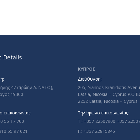
 Details
ΚΥΠΡΟΣ
η:
Διεύθυνση:
ρήνης 47 (πρώην Λ. ΝΑΤΟ),
205, Yiannos Kranidiotis Aven
ργος 19300
Latsia, Nicosia – Cyprus P.O.
2252 Latsia, Nicosia – Cyprus
 επικοινωνίας:
Τηλέφωνο επικοινωνίας:
10 55 17 700
T.: +357 22507900 +357 2250
210 55 97 621
F.: +357 22815846