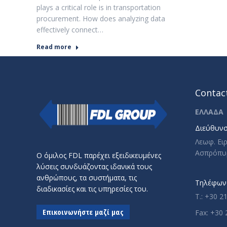
plays a critical role is in transportation
procurement. How does analyzing data
effectively connect…
Read more
Contact
ΕΛΛΑΔΑ
Διεύθυνσ
Λεωφ. Ει
Ασπρόπυ
Ο όμιλος FDL παρέχει εξειδικευμένες
λύσεις συνδυάζοντας ιδανικά τους
ανθρώπους, τα συστήματα, τις
Τηλέφωνο
διαδικασίες και τις υπηρεσίες του.
T.: +30 2
Επικοινωνήστε μαζί μας
Fax: +30 