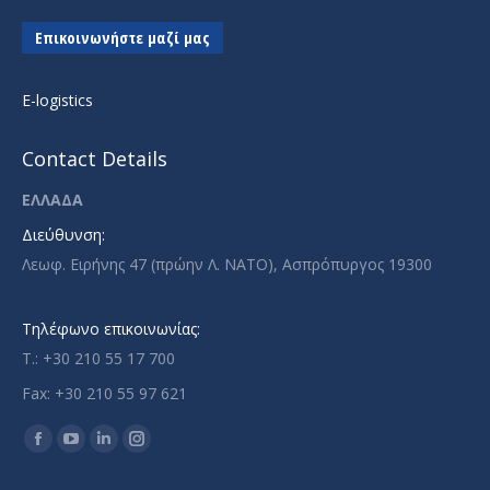
Επικοινωνήστε μαζί μας
E-logistics
Contact Details
ΕΛΛΑΔΑ
Διεύθυνση:
Λεωφ. Ειρήνης 47 (πρώην Λ. ΝΑΤΟ), Ασπρόπυργος 19300
Τηλέφωνο επικοινωνίας:
T.: +30 210 55 17 700
Fax: +30 210 55 97 621
Find us on:
Facebook
YouTube
Linkedin
Instagram
page
page
page
page