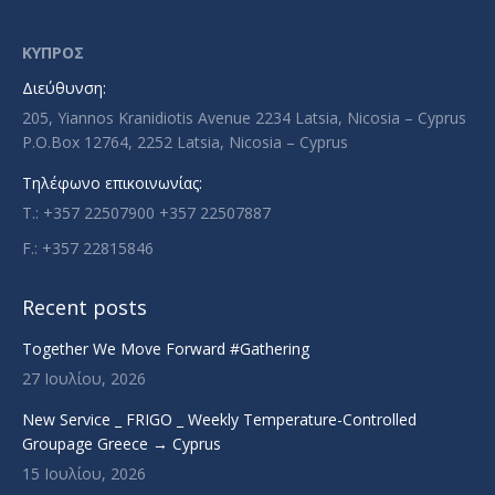
opens
opens
opens
opens
in
in
in
in
ΚΥΠΡΟΣ
new
new
new
new
Διεύθυνση:
window
window
window
window
205, Yiannos Kranidiotis Avenue 2234 Latsia, Nicosia – Cyprus
P.O.Box 12764, 2252 Latsia, Nicosia – Cyprus
Τηλέφωνο επικοινωνίας:
T.: +357 22507900 +357 22507887
F.: +357 22815846
Recent posts
Together We Move Forward #Gathering
27 Ιουλίου, 2026
New Service _ FRIGO _ Weekly Temperature-Controlled
Groupage Greece → Cyprus
15 Ιουλίου, 2026