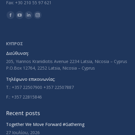
Fax: +30 210 55 97 621
Find us on:
Facebook
YouTube
Linkedin
Instagram
page
page
page
page
opens
opens
opens
opens
in
in
in
in
ΚΥΠΡΟΣ
new
new
new
new
Διεύθυνση:
window
window
window
window
205, Yiannos Kranidiotis Avenue 2234 Latsia, Nicosia – Cyprus
P.O.Box 12764, 2252 Latsia, Nicosia – Cyprus
Τηλέφωνο επικοινωνίας:
T.: +357 22507900 +357 22507887
F.: +357 22815846
Recent posts
Together We Move Forward #Gathering
27 Ιουλίου, 2026