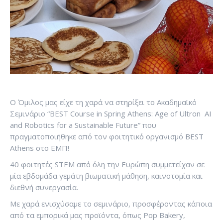
Ο Όμιλος μας είχε τη χαρά να στηρίξει το Ακαδημαϊκό
Σεμινάριο “BEST Course in Spring Athens: Age of Ultron AI
and Robotics for a Sustainable Future” που
πραγματοποιήθηκε από τον φοιτητικό οργανισμό BEST
Athens στο ΕΜΠ!
40 φοιτητές STEM από όλη την Ευρώπη συμμετείχαν σε
μία εβδομάδα γεμάτη βιωματική μάθηση, καινοτομία και
διεθνή συνεργασία.
Με χαρά ενισχύσαμε το σεμινάριο, προσφέροντας κάποια
από τα εμπορικά μας προϊόντα, όπως Pop Bakery,