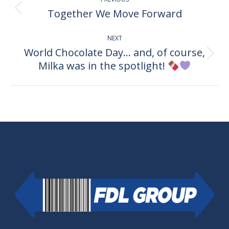
navigation
Together We Move Forward
Previous
post:
NEXT
World Chocolate Day… and, of course,
Next
Milka was in the spotlight!
post: