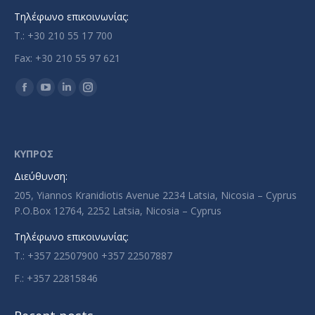
Τηλέφωνο επικοινωνίας:
T.: +30 210 55 17 700
Fax: +30 210 55 97 621
Find us on:
Facebook
YouTube
Linkedin
Instagram
page
page
page
page
opens
opens
opens
opens
in
in
in
in
ΚΥΠΡΟΣ
new
new
new
new
Διεύθυνση:
window
window
window
window
205, Yiannos Kranidiotis Avenue 2234 Latsia, Nicosia – Cyprus
P.O.Box 12764, 2252 Latsia, Nicosia – Cyprus
Τηλέφωνο επικοινωνίας:
T.: +357 22507900 +357 22507887
F.: +357 22815846