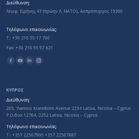
Διεύθυνση:
Λεωφ. Ειρήνης 47 (πρώην Λ. ΝΑΤΟ), Ασπρόπυργος 19300
Τηλέφωνο επικοινωνίας:
T.: +30 210 55 17 700
Fax: +30 210 55 97 621
Find us on:
Facebook
YouTube
Linkedin
Instagram
page
page
page
page
opens
opens
opens
opens
in
in
in
in
ΚΥΠΡΟΣ
new
new
new
new
Διεύθυνση:
window
window
window
window
205, Yiannos Kranidiotis Avenue 2234 Latsia, Nicosia – Cyprus
P.O.Box 12764, 2252 Latsia, Nicosia – Cyprus
Τηλέφωνο επικοινωνίας:
T.: +357 22507900 +357 22507887