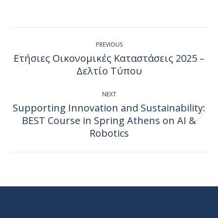
on
on
on
on
Facebook
X
Pinterest
LinkedIn
Post
PREVIOUS
navigation
Ετήσιες Οικονομικές Καταστάσεις 2025 –
Previous
Δελτίο Τύπου
post:
NEXT
Supporting Innovation and Sustainability:
BEST Course in Spring Athens on AI &
Next
post:
Robotics