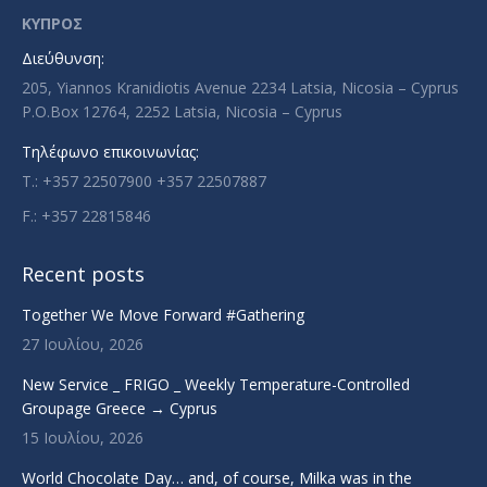
in
in
in
in
ΚΥΠΡΟΣ
new
new
new
new
Διεύθυνση:
window
window
window
window
205, Yiannos Kranidiotis Avenue 2234 Latsia, Nicosia – Cyprus
P.O.Box 12764, 2252 Latsia, Nicosia – Cyprus
Τηλέφωνο επικοινωνίας:
T.: +357 22507900 +357 22507887
F.: +357 22815846
Recent posts
Together We Move Forward #Gathering
27 Ιουλίου, 2026
New Service _ FRIGO _ Weekly Temperature-Controlled
Groupage Greece → Cyprus
15 Ιουλίου, 2026
World Chocolate Day… and, of course, Milka was in the