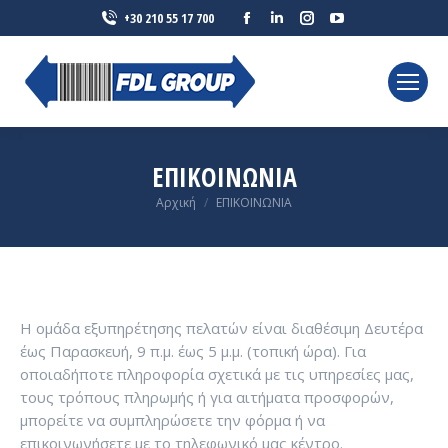
Facebook
Linkedin
Instagram
YouTube
+30 210 55 17 700
page
page
page
page
opens
opens
opens
opens
in
in
in
in
new
new
new
new
window
window
window
window
ΕΠΙΚΟΙΝΩΝΙΑ
You are here:
Αρχική
ΕΠΙΚΟΙΝΩΝΙΑ
Η ομάδα εξυπηρέτησης πελατών είναι διαθέσιμη Δευτέρα
έως Παρασκευή, 9 π.μ. έως 5 μ.μ. (τοπική ώρα). Για
οποιαδήποτε πληροφορία σχετικά με τις υπηρεσίες μας,
τους τρόπους πληρωμής ή για αιτήματα προσφορών,
μπορείτε να συμπληρώσετε την φόρμα ή να
επικοινωνήσετε με το τηλεφωνικό μας κέντρο.