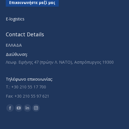
Επικοινωνήστε μαζί μας
E-logistics
Contact Details
ΕΛΛΑΔΑ
Διεύθυνση:
Λεωφ. Ειρήνης 47 (πρώην Λ. ΝΑΤΟ), Ασπρόπυργος 19300
Τηλέφωνο επικοινωνίας:
T.: +30 210 55 17 700
Fax: +30 210 55 97 621
Find us on:
Facebook
YouTube
Linkedin
Instagram
page
page
page
page
opens
opens
opens
opens