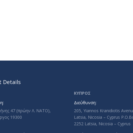
 Details
ΚΥΠΡΟΣ
η:
Διεύθυνση:
ρήνης 47 (πρώην Λ. ΝΑΤΟ),
205, Yiannos Kranidiotis Aven
ργος 19300
Latsia, Nicosia – Cyprus P.O.
2252 Latsia, Nicosia – Cyprus