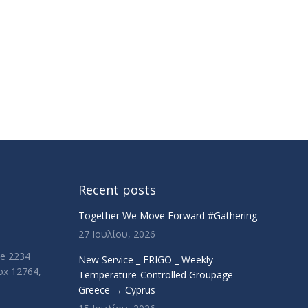
Recent posts
Together We Move Forward #Gathering
27 Ιουλίου, 2026
ue 2234
New Service _ FRIGO _ Weekly
Box 12764,
Temperature-Controlled Groupage
Greece → Cyprus