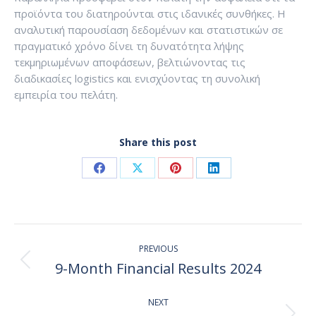
προϊόντα του διατηρούνται στις ιδανικές συνθήκες. Η
αναλυτική παρουσίαση δεδομένων και στατιστικών σε
πραγματικό χρόνο δίνει τη δυνατότητα λήψης
τεκμηριωμένων αποφάσεων, βελτιώνοντας τις
διαδικασίες logistics και ενισχύοντας τη συνολική
εμπειρία του πελάτη.
Share this post
Share
Share
Share
Share
on
on
on
on
Facebook
X
Pinterest
LinkedIn
Post
PREVIOUS
navigation
9-Month Financial Results 2024
Previous
post:
NEXT