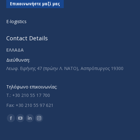
Επικοινωνήστε μαζί μας
E-logistics
Contact Details
ΕΛΛΑΔΑ
Διεύθυνση:
Λεωφ. Ειρήνης 47 (πρώην Λ. ΝΑΤΟ), Ασπρόπυργος 19300
Τηλέφωνο επικοινωνίας:
T.: +30 210 55 17 700
Fax: +30 210 55 97 621
Find us on:
Facebook
YouTube
Linkedin
Instagram
page
page
page
page
opens
opens
opens
opens