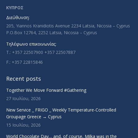
in
in
in
in
ΚΥΠΡΟΣ
new
new
new
new
Διεύθυνση:
window
window
window
window
205, Yiannos Kranidiotis Avenue 2234 Latsia, Nicosia – Cyprus
P.O.Box 12764, 2252 Latsia, Nicosia – Cyprus
Τηλέφωνο επικοινωνίας:
T.: +357 22507900 +357 22507887
F.: +357 22815846
Recent posts
Together We Move Forward #Gathering
27 Ιουλίου, 2026
New Service _ FRIGO _ Weekly Temperature-Controlled
Groupage Greece → Cyprus
15 Ιουλίου, 2026
World Chocolate Day… and, of course, Milka was in the