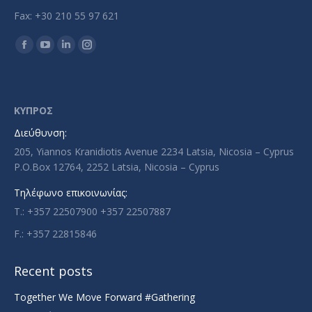
Fax: +30 210 55 97 621
Find us on:
Facebook
YouTube
Linkedin
Instagram
page
page
page
page
opens
opens
opens
opens
in
in
in
in
ΚΥΠΡΟΣ
new
new
new
new
Διεύθυνση:
window
window
window
window
205, Yiannos Kranidiotis Avenue 2234 Latsia, Nicosia – Cyprus
P.O.Box 12764, 2252 Latsia, Nicosia – Cyprus
Τηλέφωνο επικοινωνίας:
T.: +357 22507900 +357 22507887
F.: +357 22815846
Recent posts
Together We Move Forward #Gathering