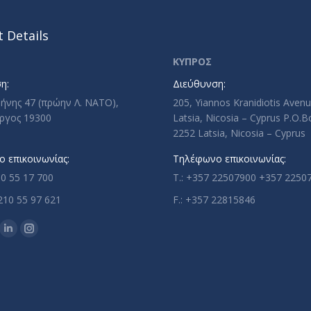
 Details
ΚΥΠΡΟΣ
η:
Διεύθυνση:
ρήνης 47 (πρώην Λ. ΝΑΤΟ),
205, Yiannos Kranidiotis Aven
ργος 19300
Latsia, Nicosia – Cyprus P.O.
2252 Latsia, Nicosia – Cyprus
 επικοινωνίας:
Τηλέφωνο επικοινωνίας:
10 55 17 700
T.: +357 22507900 +357 2250
210 55 97 621
F.: +357 22815846
n:
ok
uTube
Linkedin
Instagram
ge
page
page
ens
opens
opens
in
in
w
new
new