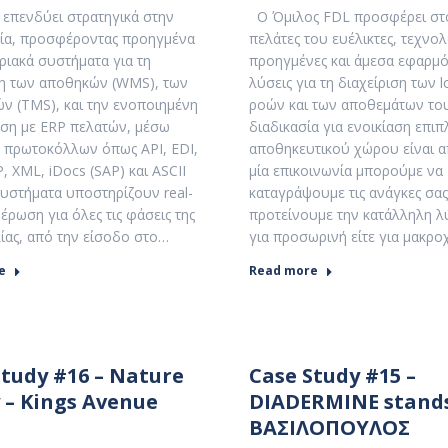
 επενδύει στρατηγικά στην
Ο Όμιλος FDL προσφέρει στ
ία, προσφέροντας προηγμένα
πελάτες του ευέλικτες, τεχνο
ιακά συστήματα για τη
προηγμένες και άμεσα εφαρμό
ση των αποθηκών (WMS), των
λύσεις για τη διαχείριση των lo
ν (TMS), και την ενοποιημένη
ροών και των αποθεμάτων του
ση με ERP πελατών, μέσω
διαδικασία για ενοικίαση επι
πρωτοκόλλων όπως API, EDI,
αποθηκευτικού χώρου είναι α
, XML, iDocs (SAP) και ASCII
μία επικοινωνία μπορούμε να
 συστήματα υποστηρίζουν real-
καταγράψουμε τις ανάγκες σας
έρωση για όλες τις φάσεις της
προτείνουμε την κατάλληλη λύ
ίας, από την είσοδο στο…
για προσωρινή είτε για μακρ
e
Read more
Study #16 – Nature
Case Study #15 –
 – Kings Avenue
DIADERMINE stands
ΒΑΣΙΛΟΠΟΥΛΟΣ