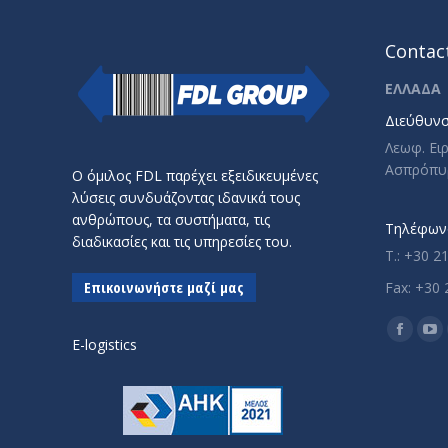
Contact
ΕΛΛΑΔΑ
Διεύθυνσ
Λεωφ. Ει
Ασπρόπυ
Ο όμιλος FDL παρέχει εξειδικευμένες
λύσεις συνδυάζοντας ιδανικά τους
ανθρώπους, τα συστήματα, τις
Τηλέφωνο
διαδικασίες και τις υπηρεσίες του.
T.: +30 2
Επικοινωνήστε μαζί μας
Fax: +30 
Find us o
Facebo
Yo
E-logistics
page
pa
opens
op
in
in
new
ne