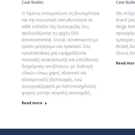
Case Studies
Case Studi
Ο Όμιλος ενσωματώνει τη βιωσιμότητα
Με στόχο
και την κοινωνική υπευθυνότητα σε
brand μας
κάθε επίπεδο της λειτουργίας του,
Kings Av
ακολουθώντας τις αρχές ESG
προσφέρο
(Environmental, Social, Governance) με
εμπειρία 
τρόπο μετρήσιμο και πρακτικό. Στις
θετική δ
εγκαταστάσεις μας εφαρμόζονται
όλους ό
πολιτικές ανακύκλωσης και υπεύθυνης
Read mor
διαχείρισης αποβλήτων, με διαλογή
υλικών όπως χαρτί, πλαστικό και
ηλεκτρονικός εξοπλισμός, ενώ
συνεργαζόμαστε με πιστοποιημένους
φορείς για την ασφαλή αποκομιδή…
Read more