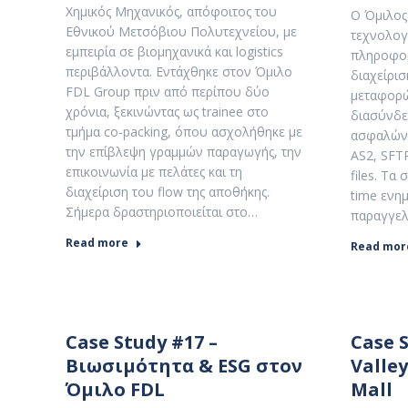
Χημικός Μηχανικός, απόφοιτος του
Ο Όμιλος
Εθνικού Μετσόβιου Πολυτεχνείου, με
τεχνολογ
εμπειρία σε βιομηχανικά και logistics
πληροφορ
περιβάλλοντα. Εντάχθηκε στον Όμιλο
διαχείρι
FDL Group πριν από περίπου δύο
μεταφορώ
χρόνια, ξεκινώντας ως trainee στο
διασύνδε
τμήμα co-packing, όπου ασχολήθηκε με
ασφαλών 
την επίβλεψη γραμμών παραγωγής, την
AS2, SFTP
επικοινωνία με πελάτες και τη
files. Τα
διαχείριση του flow της αποθήκης.
time ενημ
Σήμερα δραστηριοποιείται στο…
παραγγελ
Read more
Read mor
Case Study #17 –
Case 
Βιωσιμότητα & ESG στον
Valley
Όμιλο FDL
Mall