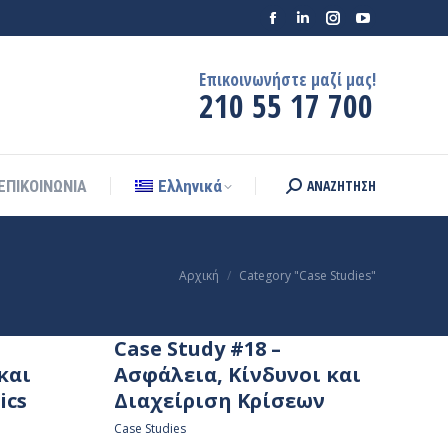
Facebook
Linkedin
ΑΝΑΖΗΤΗΣΗ
Instagram
YouTube
ΕΠΙΚΟΙΝΩΝΙΑ
Ελληνικά
Search:
page
page
page
page
Επικοινωνήστε μαζί μας!
opens
opens
opens
opens
210 55 17 700
in
in
in
in
new
new
new
new
window
window
window
window
ΑΝΑΖΗΤΗΣΗ
ΕΠΙΚΟΙΝΩΝΙΑ
Ελληνικά
Search:
You are here:
Αρχική
Category "Case Studies"
Case Study #18 –
και
Ασφάλεια, Κίνδυνοι και
ics
Διαχείριση Κρίσεων
Case Studies