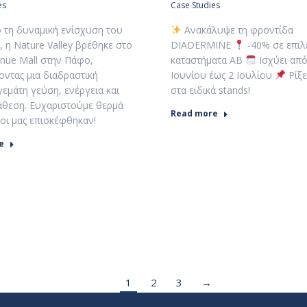
es
Case Studies
 τη δυναμική ενίσχυση του
Ανακάλυψε τη φροντίδα
, η Nature Valley βρέθηκε στο
DIADERMINE
-40% σε επιλ
enue Mall στην Πάφο,
καταστήματα ΑΒ
Ισχύει από
ντας μια διαδραστική
Ιουνίου έως 2 Ιουλίου
Ρίξε
γεμάτη γεύση, ενέργεια και
στα ειδικά stands!
ιάθεση. Ευχαριστούμε θερμά
Read more
σοι μας επισκέφθηκαν!
e
1
2
3
→