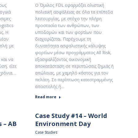
ους
Ο Όμιλος FDL εφαρμόζει ολιστική
λογικά
πολιτική ασφάλειας σε όλα τα επίπεδα
σιμες
λειτουργίας, με στόχο την πλήρη
gistics
προστασία των ανθρώπων, των
ς. Η
υποδομών και των φορτίων που
πλέον
διαχειρίζεται. Παρέχουμε τη
πλή: με
δυνατότητα ασφαλιστικής κάλυψης
φορτίων μέσω προγράμματος All Risk,
 και να
εξασφαλίζοντας οικονομική
ση, είτε
αποκατάσταση σε περιπτώσεις ζημιάς ή
οχρόνια…
απώλειας, με χαμηλό κόστος για τον
πελάτη. Σε περίπτωση κατεστραμμένης
αποστολής ή…
Read more
Case Study #14 – World
 – ΑΒ
Environment Day
Case Studies