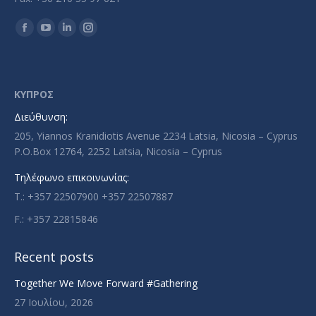
Find us on:
Facebook
YouTube
Linkedin
Instagram
page
page
page
page
opens
opens
opens
opens
in
in
in
in
ΚΥΠΡΟΣ
new
new
new
new
Διεύθυνση:
window
window
window
window
205, Yiannos Kranidiotis Avenue 2234 Latsia, Nicosia – Cyprus
P.O.Box 12764, 2252 Latsia, Nicosia – Cyprus
Τηλέφωνο επικοινωνίας:
T.: +357 22507900 +357 22507887
F.: +357 22815846
Recent posts
Together We Move Forward #Gathering
27 Ιουλίου, 2026