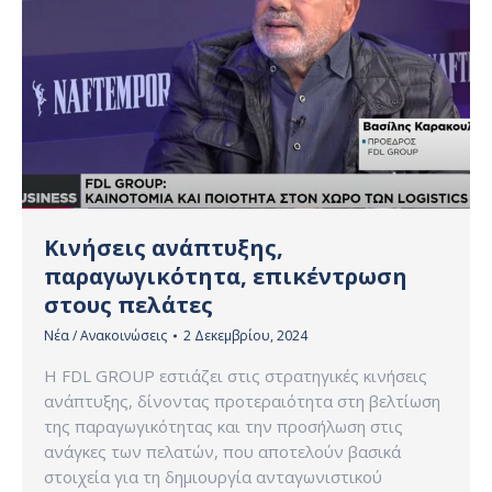
Κινήσεις ανάπτυξης,
παραγωγικότητα, επικέντρωση
στους πελάτες
Νέα / Ανακοινώσεις
2 Δεκεμβρίου, 2024
Η FDL GROUP εστιάζει στις στρατηγικές κινήσεις
ανάπτυξης, δίνοντας προτεραιότητα στη βελτίωση
της παραγωγικότητας και την προσήλωση στις
ανάγκες των πελατών, που αποτελούν βασικά
στοιχεία για τη δημιουργία ανταγωνιστικού