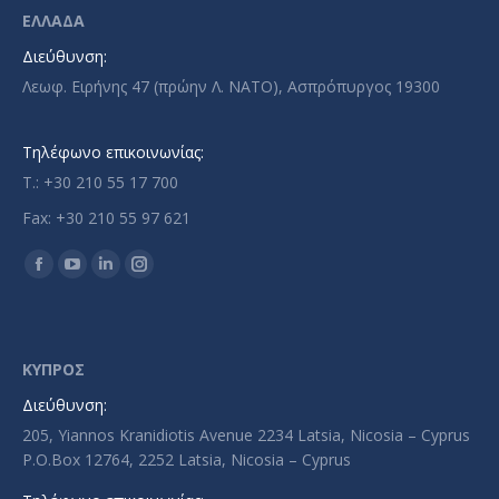
ΕΛΛΑΔΑ
Διεύθυνση:
Λεωφ. Ειρήνης 47 (πρώην Λ. ΝΑΤΟ), Ασπρόπυργος 19300
Τηλέφωνο επικοινωνίας:
T.: +30 210 55 17 700
Fax: +30 210 55 97 621
Find us on:
Facebook
YouTube
Linkedin
Instagram
page
page
page
page
opens
opens
opens
opens
in
in
in
in
ΚΥΠΡΟΣ
new
new
new
new
Διεύθυνση:
window
window
window
window
205, Yiannos Kranidiotis Avenue 2234 Latsia, Nicosia – Cyprus
P.O.Box 12764, 2252 Latsia, Nicosia – Cyprus