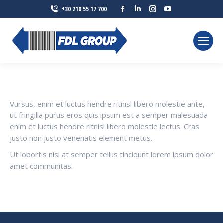
Facebook
Linkedin
Instagram
YouTube
+30 210 55 17 700
page
page
page
page
opens
opens
opens
opens
in
in
in
in
new
new
new
new
window
window
window
window
Vursus, enim et luctus hendre ritnisl libero molestie ante,
ut fringilla purus eros quis ipsum est a semper malesuada
enim et luctus hendre ritnisl libero molestie lectus. Cras
justo non justo venenatis element metus.
Ut lobortis nisl at semper tellus tincidunt lorem ipsum dolor
amet communitas.