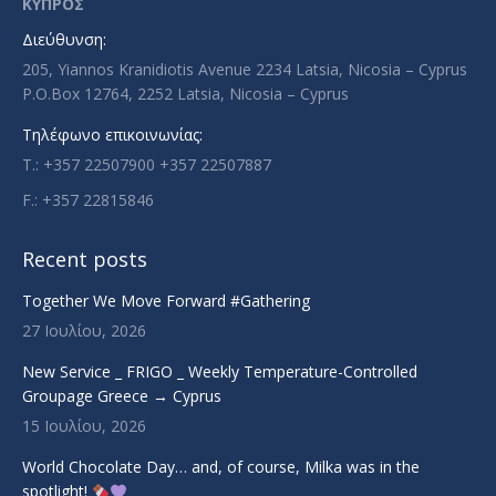
ΚΥΠΡΟΣ
new
new
new
new
Διεύθυνση:
window
window
window
window
205, Yiannos Kranidiotis Avenue 2234 Latsia, Nicosia – Cyprus
P.O.Box 12764, 2252 Latsia, Nicosia – Cyprus
Τηλέφωνο επικοινωνίας:
T.: +357 22507900 +357 22507887
F.: +357 22815846
Recent posts
Together We Move Forward #Gathering
27 Ιουλίου, 2026
New Service _ FRIGO _ Weekly Temperature-Controlled
Groupage Greece → Cyprus
15 Ιουλίου, 2026
World Chocolate Day… and, of course, Milka was in the
spotlight!