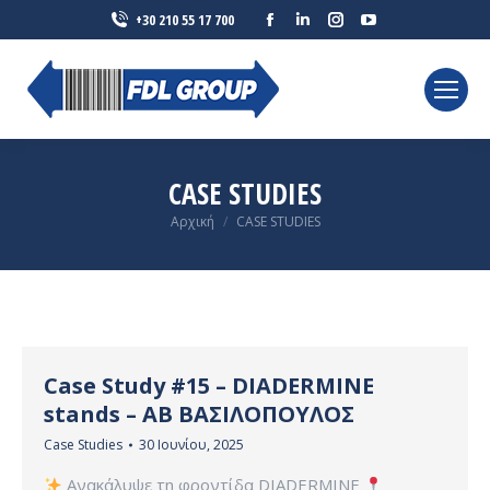
Facebook
Linkedin
Instagram
YouTube
+30 210 55 17 700
page
page
page
page
opens
opens
opens
opens
in
in
in
in
new
new
new
new
window
window
window
window
CASE STUDIES
You are here:
Αρχική
CASE STUDIES
Case Study #15 – DIADERMINE
stands – ΑΒ ΒΑΣΙΛΟΠΟΥΛΟΣ
Case Studies
30 Ιουνίου, 2025
Ανακάλυψε τη φροντίδα DIADERMINE