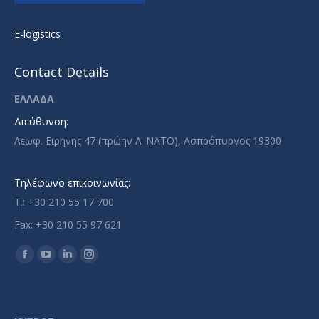
E-logistics
Contact Details
ΕΛΛΑΔΑ
Διεύθυνση:
Λεωφ. Ειρήνης 47 (πρώην Λ. ΝΑΤΟ), Ασπρόπυργος 19300
Τηλέφωνο επικοινωνίας:
T.: +30 210 55 17 700
Fax: +30 210 55 97 621
Find us on:
Facebook
YouTube
Linkedin
Instagram
page
page
page
page
opens
opens
opens
opens
in
in
in
in