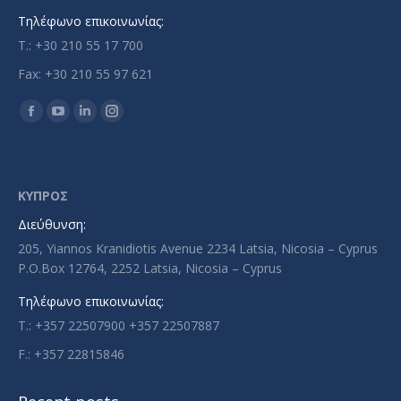
Τηλέφωνο επικοινωνίας:
T.: +30 210 55 17 700
Fax: +30 210 55 97 621
Find us on:
Facebook
YouTube
Linkedin
Instagram
page
page
page
page
opens
opens
opens
opens
in
in
in
in
ΚΥΠΡΟΣ
new
new
new
new
Διεύθυνση:
window
window
window
window
205, Yiannos Kranidiotis Avenue 2234 Latsia, Nicosia – Cyprus
P.O.Box 12764, 2252 Latsia, Nicosia – Cyprus
Τηλέφωνο επικοινωνίας:
T.: +357 22507900 +357 22507887
F.: +357 22815846