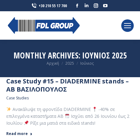
Facebook
Linkedin
Instagram
YouTube
+30 210 55 17 700
page
page
page
page
opens
opens
opens
opens
in
in
in
in
new
new
new
new
window
window
window
window
MONTHLY ARCHIVES:
ΙΟΎΝΙΟΣ 2025
You are here:
Αρχική
2025
Ιούνιος
Case Study #15 – DIADERMINE stands –
ΑΒ ΒΑΣΙΛΟΠΟΥΛΟΣ
Case Studies
Ανακάλυψε τη φροντίδα DIADERMINE
-40% σε
επιλεγμένα καταστήματα ΑΒ
Ισχύει από 26 Ιουνίου έως 2
Ιουλίου
Ρίξε μια ματιά στα ειδικά stands!
Read more