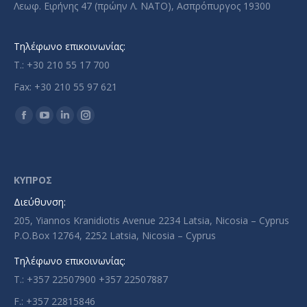
Λεωφ. Ειρήνης 47 (πρώην Λ. ΝΑΤΟ), Ασπρόπυργος 19300
Τηλέφωνο επικοινωνίας:
T.: +30 210 55 17 700
Fax: +30 210 55 97 621
Find us on:
Facebook
YouTube
Linkedin
Instagram
page
page
page
page
opens
opens
opens
opens
in
in
in
in
ΚΥΠΡΟΣ
new
new
new
new
Διεύθυνση:
window
window
window
window
205, Yiannos Kranidiotis Avenue 2234 Latsia, Nicosia – Cyprus
P.O.Box 12764, 2252 Latsia, Nicosia – Cyprus
Τηλέφωνο επικοινωνίας:
T.: +357 22507900 +357 22507887
F.: +357 22815846