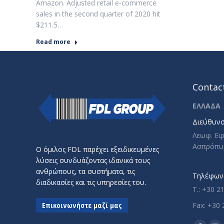
Amazon. Adjusted retail e‐commerce
sales in the second quarter of 2020 hit
$211.5…
Read more
Contact
ΕΛΛΑΔΑ
Διεύθυνσ
Λεωφ. Ει
Ασπρόπυ
Ο όμιλος FDL παρέχει εξειδικευμένες
λύσεις συνδυάζοντας ιδανικά τους
ανθρώπους, τα συστήματα, τις
Τηλέφωνο
διαδικασίες και τις υπηρεσίες του.
T.: +30 2
Επικοινωνήστε μαζί μας
Fax: +30 
Find us o