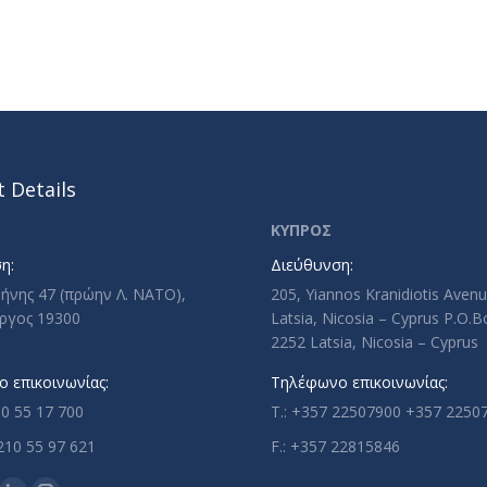
 Details
ΚΥΠΡΟΣ
η:
Διεύθυνση:
ρήνης 47 (πρώην Λ. ΝΑΤΟ),
205, Yiannos Kranidiotis Aven
ργος 19300
Latsia, Nicosia – Cyprus P.O.
2252 Latsia, Nicosia – Cyprus
 επικοινωνίας:
Τηλέφωνο επικοινωνίας:
10 55 17 700
T.: +357 22507900 +357 2250
210 55 97 621
F.: +357 22815846
n: