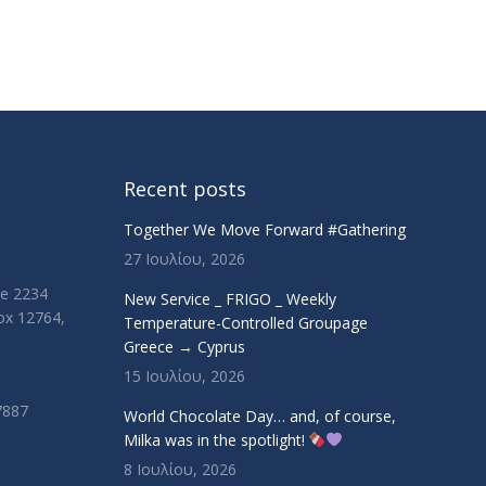
Recent posts
Together We Move Forward #Gathering
27 Ιουλίου, 2026
ue 2234
New Service _ FRIGO _ Weekly
Box 12764,
Temperature-Controlled Groupage
Greece → Cyprus
15 Ιουλίου, 2026
7887
World Chocolate Day… and, of course,
Milka was in the spotlight!
8 Ιουλίου, 2026