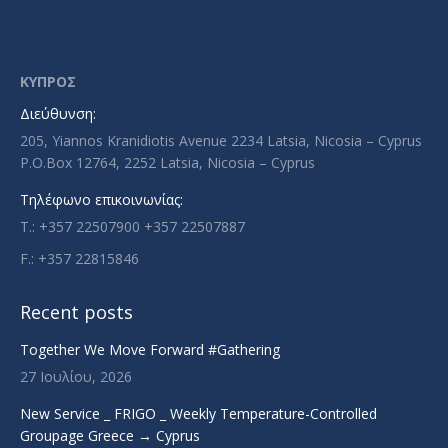
page
page
page
page
opens
opens
opens
opens
in
in
in
in
ΚΥΠΡΟΣ
new
new
new
new
Διεύθυνση:
window
window
window
window
205, Yiannos Kranidiotis Avenue 2234 Latsia, Nicosia – Cyprus
P.O.Box 12764, 2252 Latsia, Nicosia – Cyprus
Τηλέφωνο επικοινωνίας:
T.: +357 22507900 +357 22507887
F.: +357 22815846
Recent posts
Together We Move Forward #Gathering
27 Ιουλίου, 2026
New Service _ FRIGO _ Weekly Temperature-Controlled
Groupage Greece → Cyprus