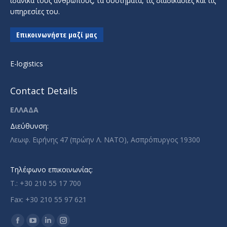
ιδανικά τους ανθρώπους, τα συστήματα, τις διαδικασίες και τις
υπηρεσίες του.
Επικοινωνήστε μαζί μας
E-logistics
Contact Details
ΕΛΛΑΔΑ
Διεύθυνση:
Λεωφ. Ειρήνης 47 (πρώην Λ. ΝΑΤΟ), Ασπρόπυργος 19300
Τηλέφωνο επικοινωνίας:
T.: +30 210 55 17 700
Fax: +30 210 55 97 621
Find us on:
Facebook
YouTube
Linkedin
Instagram