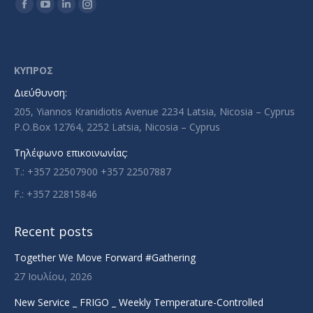
Find us on:
Facebook
YouTube
Linkedin
Instagram
page
page
page
page
opens
opens
opens
opens
in
in
in
in
ΚΥΠΡΟΣ
new
new
new
new
Διεύθυνση:
window
window
window
window
205, Yiannos Kranidiotis Avenue 2234 Latsia, Nicosia – Cyprus
P.O.Box 12764, 2252 Latsia, Nicosia – Cyprus
Τηλέφωνο επικοινωνίας:
T.: +357 22507900 +357 22507887
F.: +357 22815846
Recent posts
Together We Move Forward #Gathering
27 Ιουλίου, 2026
New Service _ FRIGO _ Weekly Temperature-Controlled