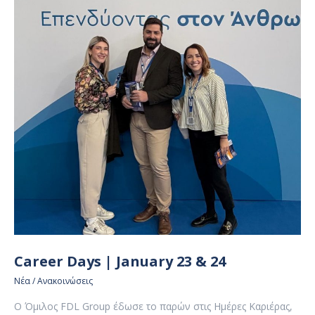
Career Days | January 23 & 24
Νέα / Ανακοινώσεις
Ο Όμιλος FDL Group έδωσε το παρών στις Ημέρες Καριέρας,