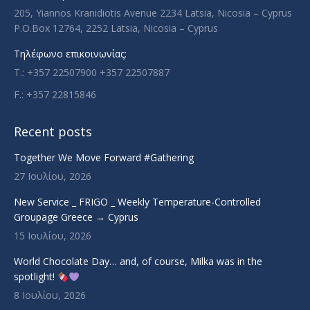
window
window
window
window
205, Yiannos Kranidiotis Avenue 2234 Latsia, Nicosia – Cyprus
P.O.Box 12764, 2252 Latsia, Nicosia – Cyprus
Τηλέφωνο επικοινωνίας:
T.: +357 22507900 +357 22507887
F.: +357 22815846
Recent posts
Together We Move Forward #Gathering
27 Ιουλίου, 2026
New Service _ FRIGO _ Weekly Temperature-Controlled
Groupage Greece → Cyprus
15 Ιουλίου, 2026
World Chocolate Day… and, of course, Milka was in the
spotlight!
8 Ιουλίου, 2026