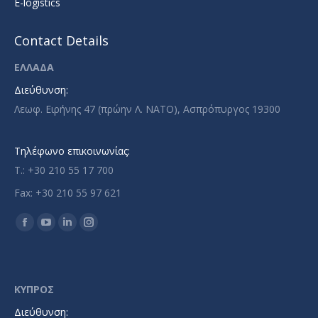
E-logistics
Contact Details
ΕΛΛΑΔΑ
Διεύθυνση:
Λεωφ. Ειρήνης 47 (πρώην Λ. ΝΑΤΟ), Ασπρόπυργος 19300
Τηλέφωνο επικοινωνίας:
T.: +30 210 55 17 700
Fax: +30 210 55 97 621
Find us on:
Facebook
YouTube
Linkedin
Instagram
page
page
page
page
opens
opens
opens
opens
in
in
in
in
ΚΥΠΡΟΣ
new
new
new
new
Διεύθυνση: