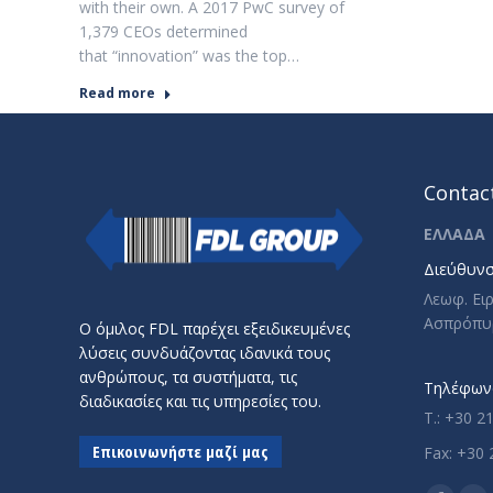
with their own. A 2017 PwC survey of
1,379 CEOs determined
that “innovation” was the top…
Read more
Contact
ΕΛΛΑΔΑ
Διεύθυνσ
Λεωφ. Ει
Ασπρόπυ
Ο όμιλος FDL παρέχει εξειδικευμένες
λύσεις συνδυάζοντας ιδανικά τους
ανθρώπους, τα συστήματα, τις
Τηλέφωνο
διαδικασίες και τις υπηρεσίες του.
T.: +30 2
Επικοινωνήστε μαζί μας
Fax: +30 