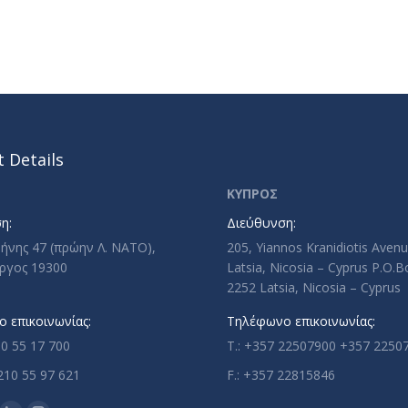
 Details
ΚΥΠΡΟΣ
η:
Διεύθυνση:
ρήνης 47 (πρώην Λ. ΝΑΤΟ),
205, Yiannos Kranidiotis Aven
ργος 19300
Latsia, Nicosia – Cyprus P.O.
2252 Latsia, Nicosia – Cyprus
 επικοινωνίας:
Τηλέφωνο επικοινωνίας:
10 55 17 700
T.: +357 22507900 +357 2250
210 55 97 621
F.: +357 22815846