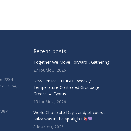
Recent posts
Together We Move Forward #Gathering
27 Ιουλίου, 2026
ue 2234
New Service _ FRIGO _ Weekly
Box 12764,
Temperature-Controlled Groupage
Greece → Cyprus
15 Ιουλίου, 2026
7887
World Chocolate Day… and, of course,
Milka was in the spotlight!
8 Ιουλίου, 2026