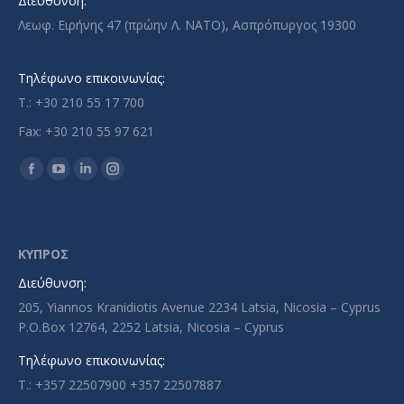
Διεύθυνση:
Λεωφ. Ειρήνης 47 (πρώην Λ. ΝΑΤΟ), Ασπρόπυργος 19300
Τηλέφωνο επικοινωνίας:
T.: +30 210 55 17 700
Fax: +30 210 55 97 621
Find us on:
Facebook
YouTube
Linkedin
Instagram
page
page
page
page
opens
opens
opens
opens
in
in
in
in
ΚΥΠΡΟΣ
new
new
new
new
Διεύθυνση:
window
window
window
window
205, Yiannos Kranidiotis Avenue 2234 Latsia, Nicosia – Cyprus
P.O.Box 12764, 2252 Latsia, Nicosia – Cyprus
Τηλέφωνο επικοινωνίας:
T.: +357 22507900 +357 22507887