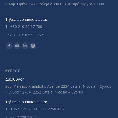
Λεωφ. Ειρήνης 47 (πρώην Λ. ΝΑΤΟ), Ασπρόπυργος 19300
Τηλέφωνο επικοινωνίας:
T.: +30 210 55 17 700
Fax: +30 210 55 97 621
Find us on:
Facebook
YouTube
Linkedin
Instagram
page
page
page
page
opens
opens
opens
opens
in
in
in
in
ΚΥΠΡΟΣ
new
new
new
new
Διεύθυνση:
window
window
window
window
205, Yiannos Kranidiotis Avenue 2234 Latsia, Nicosia – Cyprus
P.O.Box 12764, 2252 Latsia, Nicosia – Cyprus
Τηλέφωνο επικοινωνίας:
T.: +357 22507900 +357 22507887
F.: +357 22815846