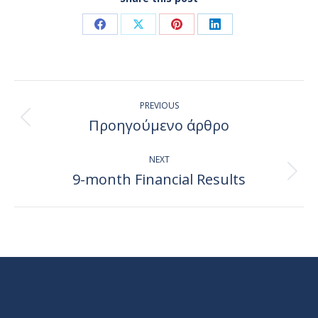
Share
Share
Share
Share
on
on
on
on
Facebook
X
Pinterest
LinkedIn
Post
PREVIOUS
navigation
Προηγούμενο άρθρο
Previous
post:
NEXT
9-month Financial Results
Next
post: