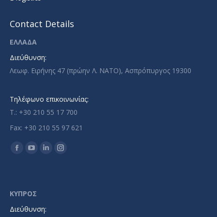
Contact Details
ΕΛΛΑΔΑ
Διεύθυνση:
Λεωφ. Ειρήνης 47 (πρώην Λ. ΝΑΤΟ), Ασπρόπυργος 19300
Τηλέφωνο επικοινωνίας:
T.: +30 210 55 17 700
Fax: +30 210 55 97 621
Find us on:
Facebook
YouTube
Linkedin
Instagram
page
page
page
page
opens
opens
opens
opens
in
in
in
in
ΚΥΠΡΟΣ
new
new
new
new
Διεύθυνση:
window
window
window
window