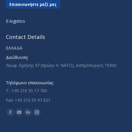
Επικοινωνήστε μαζί μας
E-logistics
Contact Details
ΕΛΛΑΔΑ
Διεύθυνση:
Λεωφ. Ειρήνης 47 (πρώην Λ. ΝΑΤΟ), Ασπρόπυργος 19300
Τηλέφωνο επικοινωνίας:
T.: +30 210 55 17 700
Fax: +30 210 55 97 621
Find us on:
Facebook
YouTube
Linkedin
Instagram
page
page
page
page
opens
opens
opens
opens