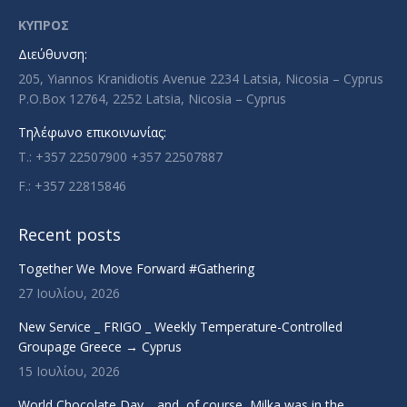
in
in
in
in
ΚΥΠΡΟΣ
new
new
new
new
Διεύθυνση:
window
window
window
window
205, Yiannos Kranidiotis Avenue 2234 Latsia, Nicosia – Cyprus
P.O.Box 12764, 2252 Latsia, Nicosia – Cyprus
Τηλέφωνο επικοινωνίας:
T.: +357 22507900 +357 22507887
F.: +357 22815846
Recent posts
Together We Move Forward #Gathering
27 Ιουλίου, 2026
New Service _ FRIGO _ Weekly Temperature-Controlled
Groupage Greece → Cyprus
15 Ιουλίου, 2026
World Chocolate Day… and, of course, Milka was in the