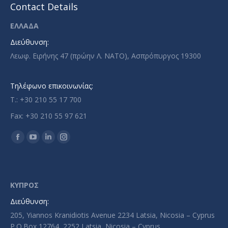
Contact Details
ΕΛΛΑΔΑ
Διεύθυνση:
Λεωφ. Ειρήνης 47 (πρώην Λ. ΝΑΤΟ), Ασπρόπυργος 19300
Τηλέφωνο επικοινωνίας:
T.: +30 210 55 17 700
Fax: +30 210 55 97 621
Find us on:
Facebook
YouTube
Linkedin
Instagram
page
page
page
page
opens
opens
opens
opens
in
in
in
in
ΚΥΠΡΟΣ
new
new
new
new
Διεύθυνση:
window
window
window
window
205, Yiannos Kranidiotis Avenue 2234 Latsia, Nicosia – Cyprus
P.O.Box 12764, 2252 Latsia, Nicosia – Cyprus